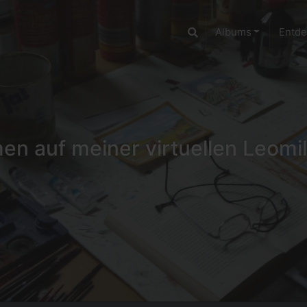
Albums
Entd
n auf meiner virtuellen Leomil