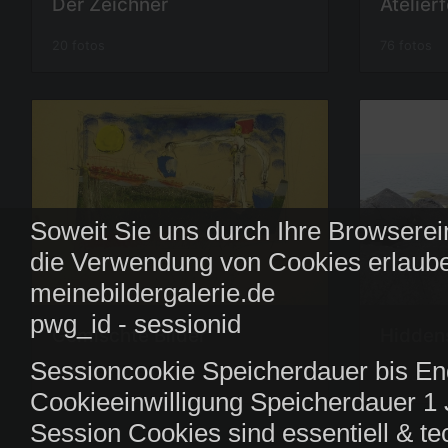
Der Zeichner
Atelier
20 fotos
76 fotos
Soweit Sie uns durch Ihre Browserei
die Verwendung von Cookies erlaube
meinebildergalerie.de
pwg_id - sessionid
Hidden
Gemischte Bilder
Sessioncookie Speicherdauer bis En
162 fotos,
78 fotos
Cookieeinwilligung Speicherdauer 1 
Session Cookies sind essentiell & te