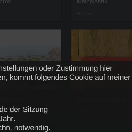
fotos
Kleinplastik
96 fotos
nstellungen oder Zustimmung hier
n, kommt folgendes Cookie auf meiner
see Fotos
Meine Landschaften
de der Sitzung
 52 fotos in 1 sub-album
341 fotos
Jahr.
chn. notwendig.