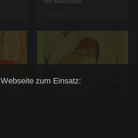
Wir Menschen
322 fotos
 Webseite zum Einsatz:
Illustrationen
163 fotos in 10 sub-albums