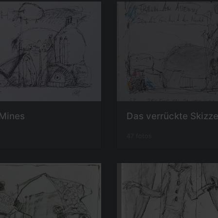
 Mines
Das verrückte Skizz
47 fotos