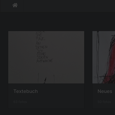
Textebuch
Neues
63 fotos
50 fotos