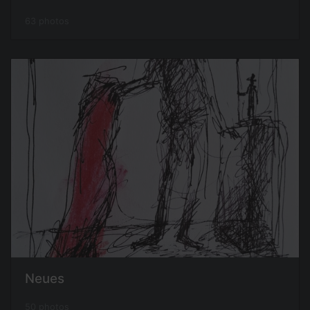
63 photos
Neues
50 photos