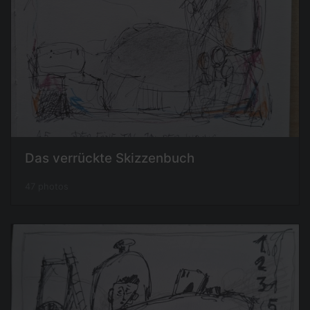
Das verrückte Skizzenbuch
47 photos