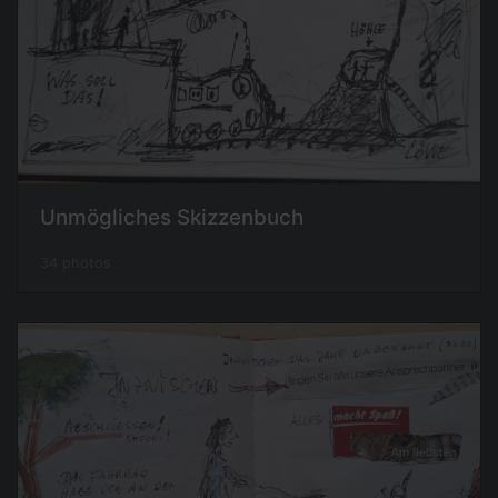
Unmögliches Skizzenbuch
34 photos