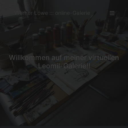
Werner Löwe ::: online-Galerie
Willkommen auf meiner virtuellen
Leomil-Galerie!!