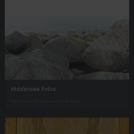
Hiddensee Fotos
162 photos, 52 photos in 1 sub-album