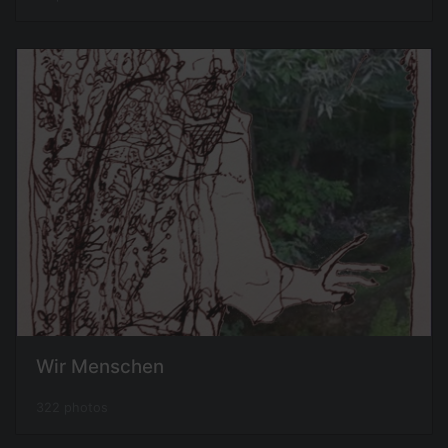
Wir Menschen
322 photos