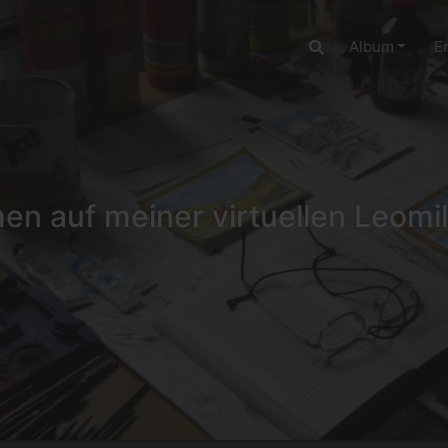
Album
E
n auf meiner virtuellen Leomil