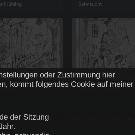
r Frühling
Sehnsucht
nstellungen oder Zustimmung hier
n, kommt folgendes Cookie auf meiner
rassenspiele 004
Retro Strassenspiele 003
de der Sitzung
1
...
96
97
98
99
100
...
141
Jahr.