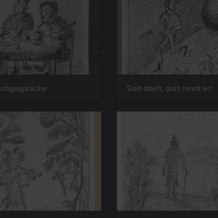
schgespräche
Sieh doch, dort rennt er!