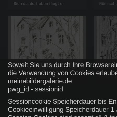
Sieh da, dort oben fliegt er
Römische
Soweit Sie uns durch Ihre Browserei
die Verwendung von Cookies erlaube
Retro St
Retro Strassenspiele 005
meinebildergalerie.de
pwg_id - sessionid
Sessioncookie Speicherdauer bis En
Cookieeinwilligung Speicherdauer 1 