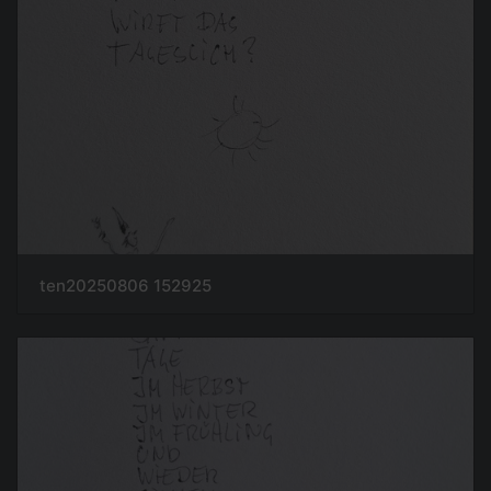
ten20250806 152925