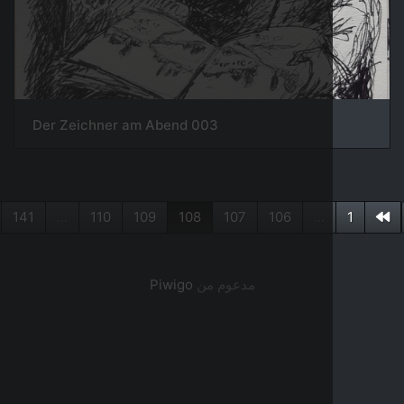
003 Der Zeichner am Abend
141
...
110
109
108
107
106
...
مدعوم من
Piwigo