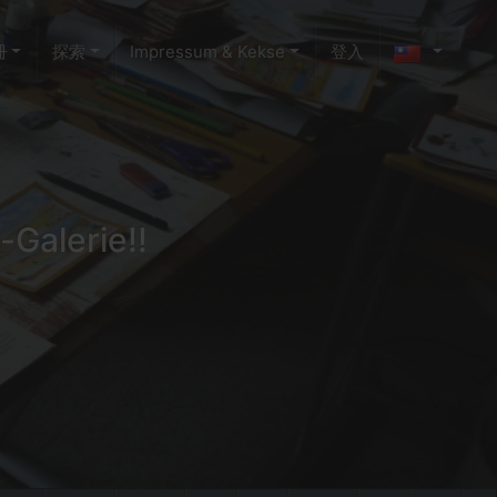
冊
探索
Impressum & Kekse
登入
-Galerie!!