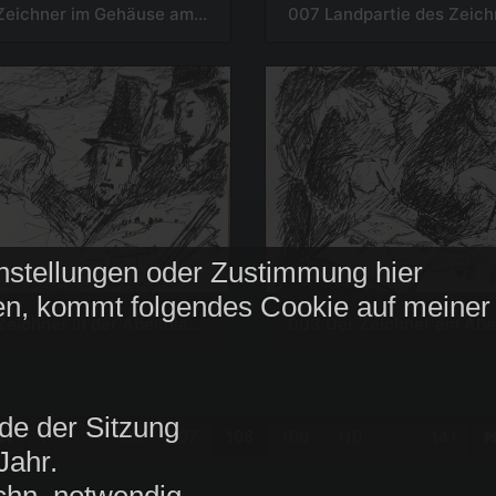
008 Der Zeichner im Gehäuse am Abend
nstellungen oder Zustimmung hier
n, kommt folgendes Cookie auf meiner
004 Der Zeichner in der Abendlandschaft
003 Der Zeichner am Ab
de der Sitzung
1
...
106
107
108
109
110
...
141
Jahr.