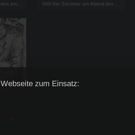
007 Landpartie des Zeichners am späten Nachmittag
006 Der Zeichner am Abend des zunehmenden Mondes
 Webseite zum Einsatz:
end