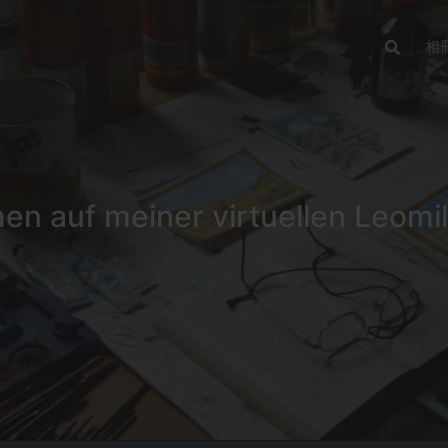
相
n auf meiner virtuellen Leomil