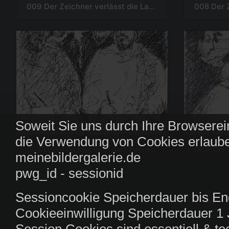
009 Der Zeichner verlässt die Landschaft
Soweit Sie uns durch Ihre Browserei
die Verwendung von Cookies erlaube
005 Leute im Nacken - Der Zeichner am Morgen mancher Tage
meinebildergalerie.de
pwg_id - sessionid
Sessioncookie Speicherdauer bis En
Cookieeinwilligung Speicherdauer 1 