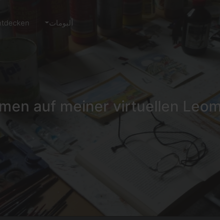
ألبومات
ntdecken
en auf meiner virtuellen Leomil