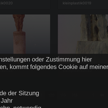
stik0020
kleinplastik0019
nstellungen oder Zustimmung hier
en, kommt folgendes Cookie auf meiner
stik0024
kleinplastik0023
de der Sitzung
141
...
122
121
120
119
118
...
1
Jahr.