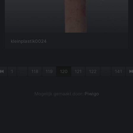
kleinplastik0024
1
...
118
119
120
121
122
...
141
Mogelijk gemaakt door:
Piwigo