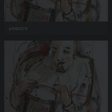
p1060273