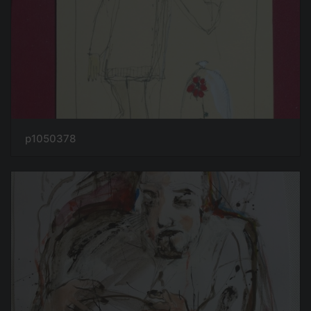
p1050378