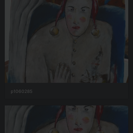
p1060285