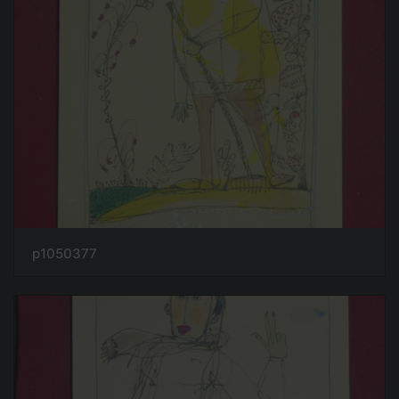
p1050377