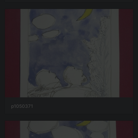
p1050371