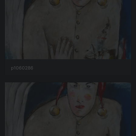
p1060286