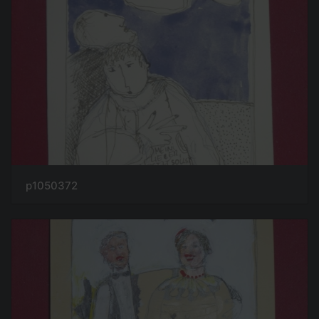
p1050372