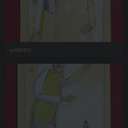
p1050373