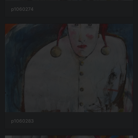
p1060274
p1060283