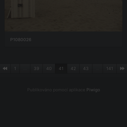
P1080026
1
...
39
40
41
42
43
...
141
Publikováno pomocí aplikace
Piwigo