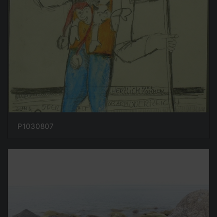
P1030807