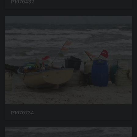
P1070432
P1070734