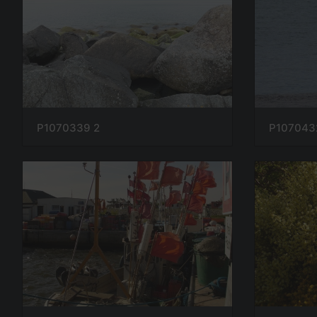
P1070339 2
P107043