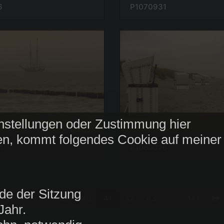
6
P1070931
nstellungen oder Zustimmung hier
n, kommt folgendes Cookie auf meiner
4
P1080026
de der Sitzung
1
...
39
40
41
42
43
...
141
Jahr.