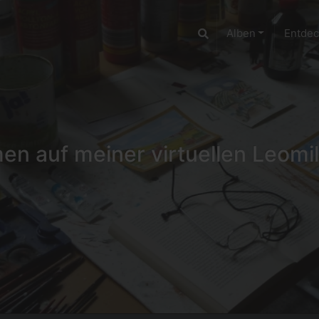
Alben
Entde
n auf meiner virtuellen Leomil