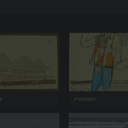
6
P1030807