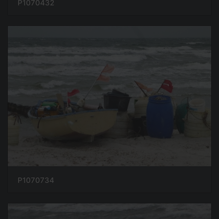
P1070432
P1070734