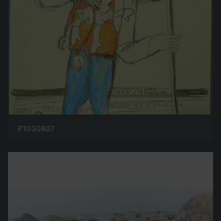
P1030807