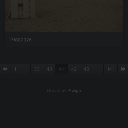
P1080026
1
...
39
40
41
42
43
...
141
Drevet av
Piwigo