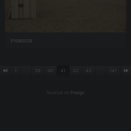
P1080026
1
...
39
40
41
42
43
...
141
Realizat de
Piwigo