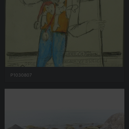
P1030807