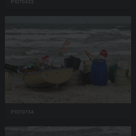
P1070432
P1070734