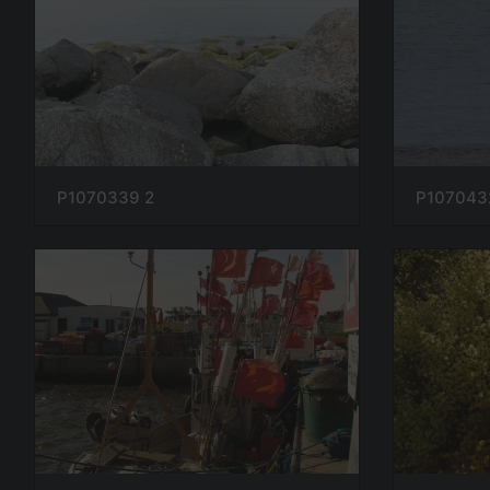
P1070339 2
P107043