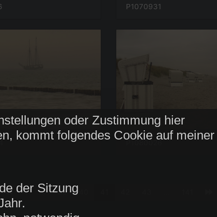
6
P1070931
nstellungen oder Zustimmung hier
n, kommt folgendes Cookie auf meiner
4
P1080026
de der Sitzung
1
...
39
40
41
42
43
...
141
Jahr.