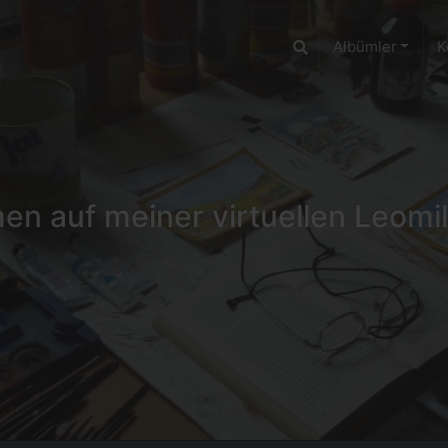
Albümler
K
n auf meiner virtuellen Leomil