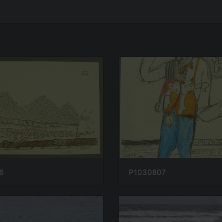
6
P1030807