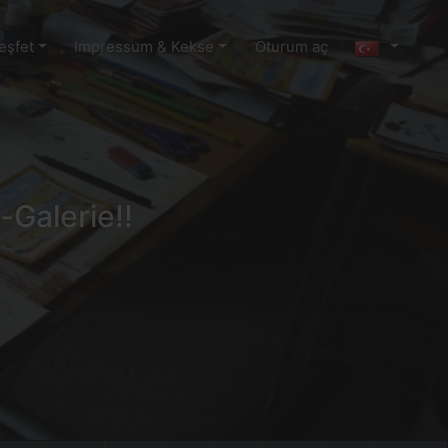
eşfet
Impressum & Kekse
Oturum aç
-Galerie!!