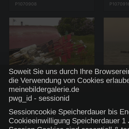
P107091
P1070908
Soweit Sie uns durch Ihre Browserei
die Verwendung von Cookies erlaube
P1070992
P108002
meinebildergalerie.de
pwg_id - sessionid
Sessioncookie Speicherdauer bis En
Cookieeinwilligung Speicherdauer 1 