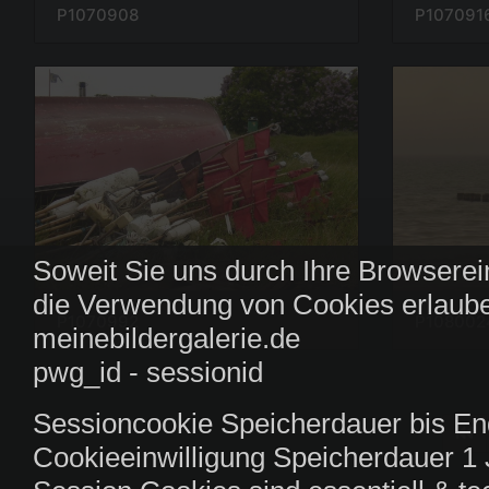
P107091
P1070908
Soweit Sie uns durch Ihre Browserei
die Verwendung von Cookies erlaube
P1070992
P108002
meinebildergalerie.de
pwg_id - sessionid
Sessioncookie Speicherdauer bis En
Cookieeinwilligung Speicherdauer 1 