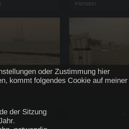
6
P1070931
nstellungen oder Zustimmung hier
n, kommt folgendes Cookie auf meiner
4
P1080026
de der Sitzung
1
...
39
40
41
42
43
...
141
Jahr.