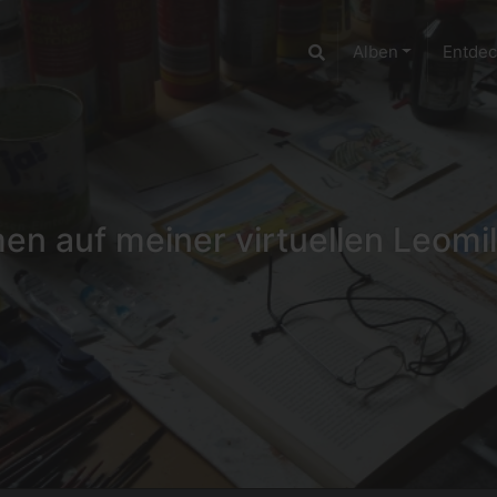
Alben
Entde
n auf meiner virtuellen Leomil