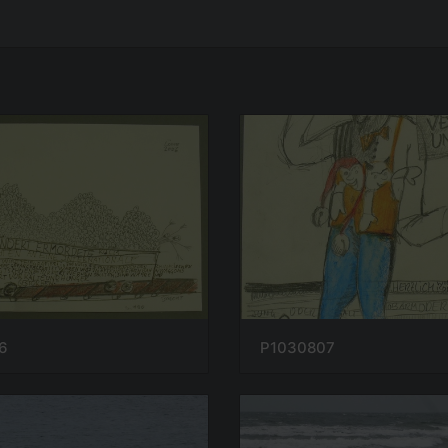
6
P1030807