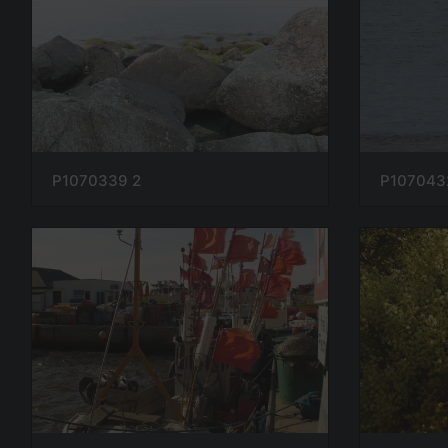
P1070339 2
P107043