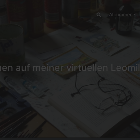
Albummer
n auf meiner virtuellen Leomil