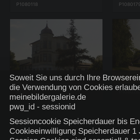
P1080118
P108017
Soweit Sie uns durch Ihre Browserei
die Verwendung von Cookies erlaube
P108028
P1080255
meinebildergalerie.de
pwg_id - sessionid
Sessioncookie Speicherdauer bis En
Cookieeinwilligung Speicherdauer 1 