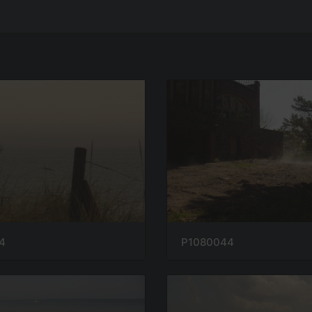
4
P1080044