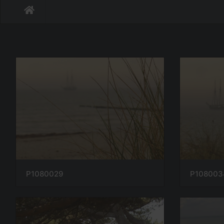
P1080029
P108003