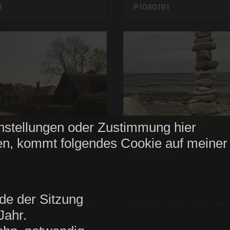
9
P1080191
nstellungen oder Zustimmung hier
n, kommt folgendes Cookie auf meiner
7
P1080369
de der Sitzung
1
...
40
41
42
43
44
...
141
Jahr.