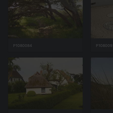
P1080084
P108009