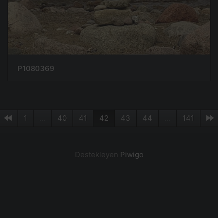
P1080369
1
...
40
41
42
43
44
...
141
Destekleyen
Piwigo