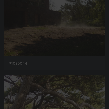
P1080044