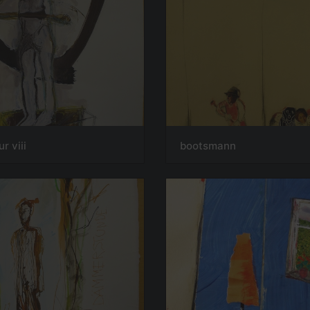
ur viii
bootsmann