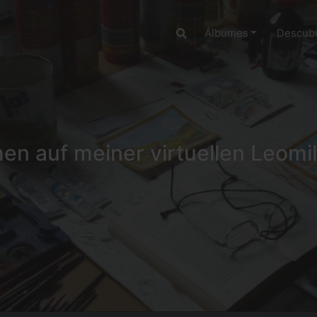
Álbumes
Descubr
n auf meiner virtuellen Leomil