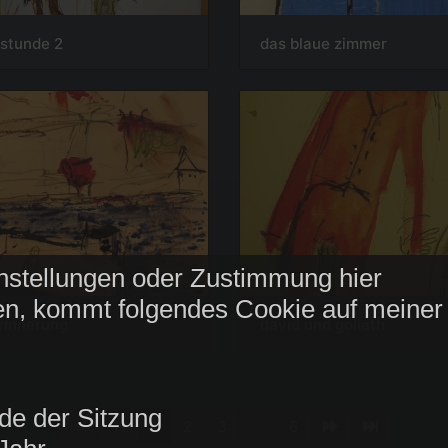
stunde 2
das blaue zimmer
nstellungen oder Zustimmung hier
n, kommt folgendes Cookie auf meiner
rinnerung
david und goliath
de der Sitzung
1
2
3
...
6