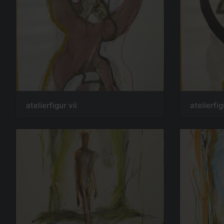
atelierfigur vii
atelierfig