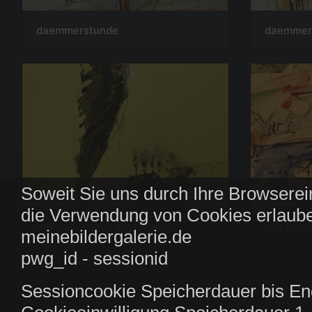
daemmerstunde
daemmer
Soweit Sie uns durch Ihre Browserei
die Verwendung von Cookies erlaube
das zur e
das schweigen der laemmer
meinebildergalerie.de
pwg_id - sessionid
Sessioncookie Speicherdauer bis En