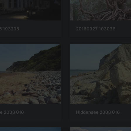
5 193238
20160927 103036
e 2008 010
Hiddensee 2008 016