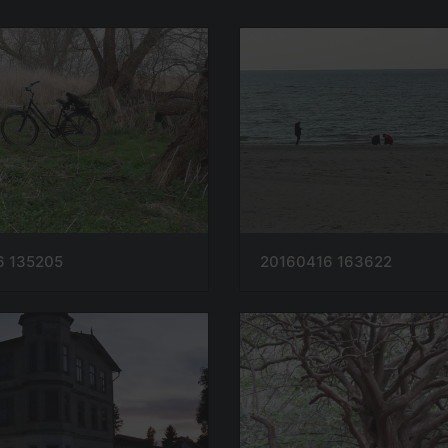
20160416 163622
6 135205