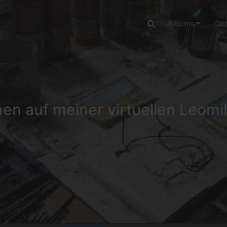
Albums
On
n auf meiner virtuellen Leomil