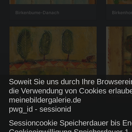
Birkenbume-Danach
Birkenhor
Soweit Sie uns durch Ihre Browserei
die Verwendung von Cookies erlaube
Das Gute hier gespiegelt A
Das Haus
meinebildergalerie.de
pwg_id - sessionid
Sessioncookie Speicherdauer bis En