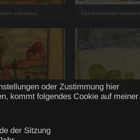
izont und weiter
Das Grtnerhaus nachmitt
nstellungen oder Zustimmung hier
n, kommt folgendes Cookie auf meiner
Das entwickelt sich noch
 des Grtners Nr. 001
de der Sitzung
1
2
3
...
23