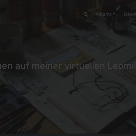
Albums
Décou
n auf meiner virtuellen Leomil