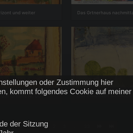
izont und weiter
Das Grtnerhaus nachmitt
nstellungen oder Zustimmung hier
n, kommt folgendes Cookie auf meiner
Das entwickelt sich noch
 des Grtners Nr. 001
de der Sitzung
1
2
3
...
23