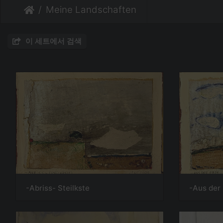
Meine Landschaften
이 세트에서 검색
-Abriss- Steilkste
-Aus der