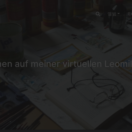
앨범
E
n auf meiner virtuellen Leomil