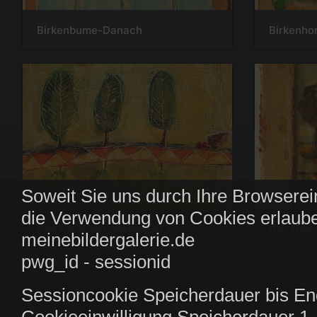
Birkenbume-Danach
Birkenhor
Soweit Sie uns durch Ihre Browserei
die Verwendung von Cookies erlaube
Das Gute hier gespiegelt A
Das Haus
meinebildergalerie.de
pwg_id - sessionid
Sessioncookie Speicherdauer bis En