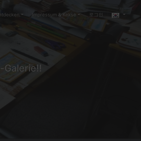
ntdecken
Impressum & Kekse
로그인
-Galerie!!