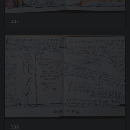
037
036