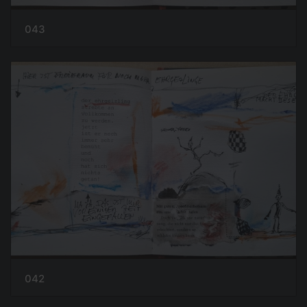
043
042