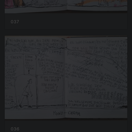
037
036