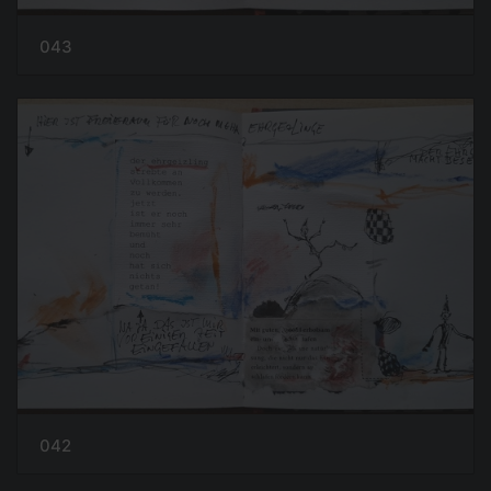
043
042