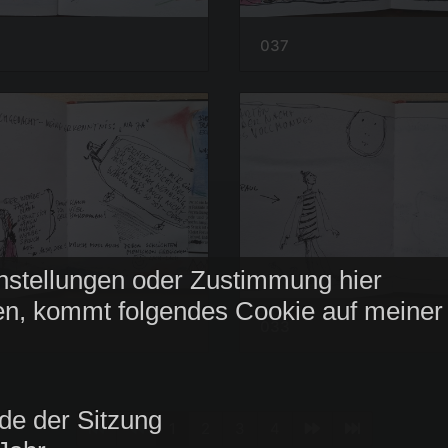
037
nstellungen oder Zustimmung hier
n, kommt folgendes Cookie auf meiner
033
de der Sitzung
1
2
3
4