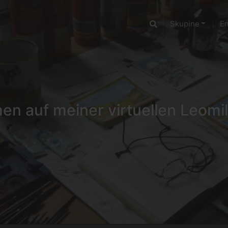
Skupine
E
n auf meiner virtuellen Leomil