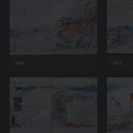
044
043