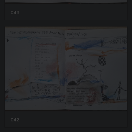
043
042