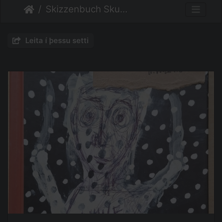
Skizzenbuch Skurril
Leita í þessu setti