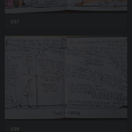
037
036