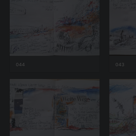
044
043