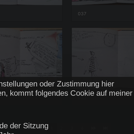
037
nstellungen oder Zustimmung hier
n, kommt folgendes Cookie auf meiner
033
de der Sitzung
1
2
3
4