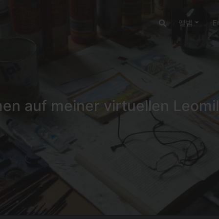
앨범
E
n auf meiner virtuellen Leomil