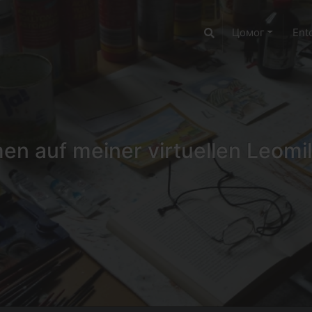
Цомог
Ent
n auf meiner virtuellen Leomil