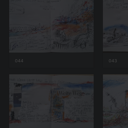
044
043