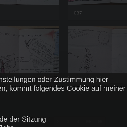
037
nstellungen oder Zustimmung hier
n, kommt folgendes Cookie auf meiner
033
de der Sitzung
1
2
3
4