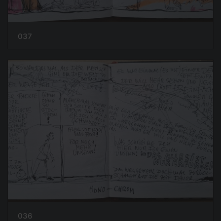
037
036