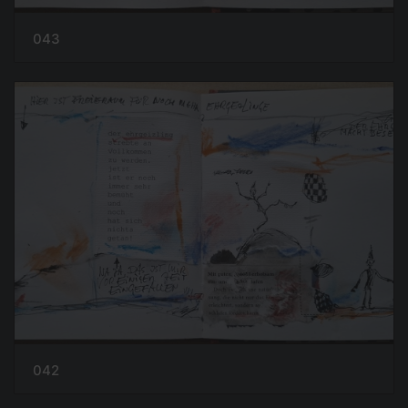
043
042