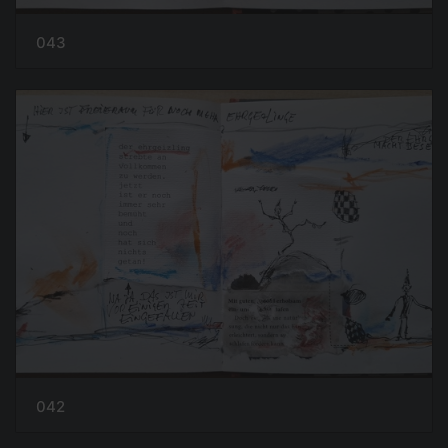
043
042