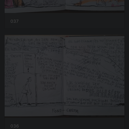
037
036