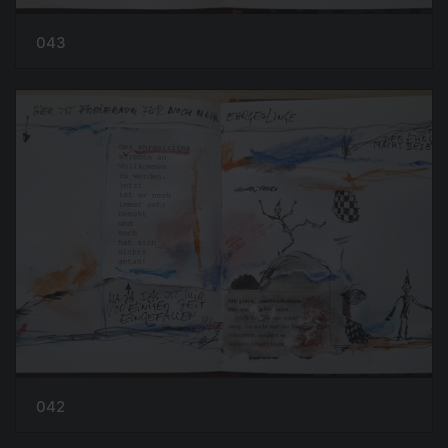
043
042