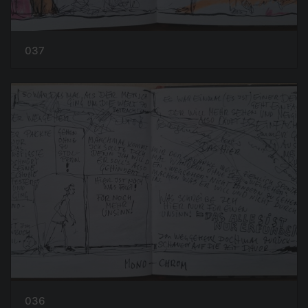
037
036