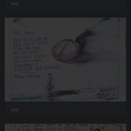
144
143