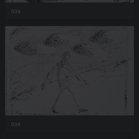
039
038