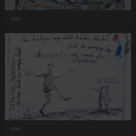
033
034