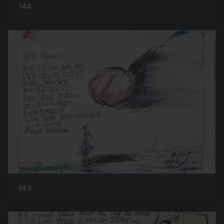
144
143