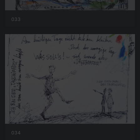
033
034