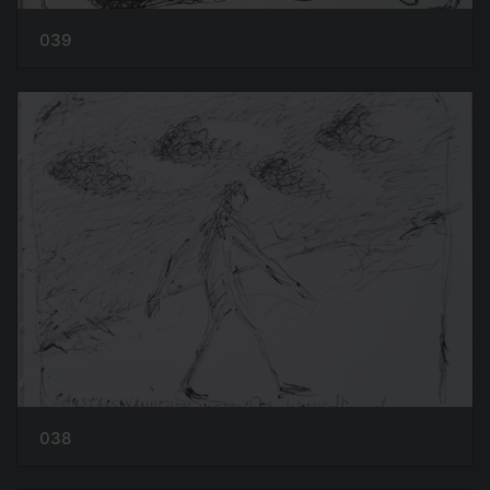
039
038