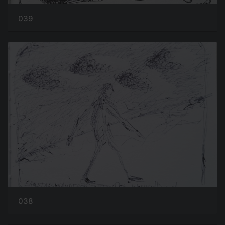
039
038