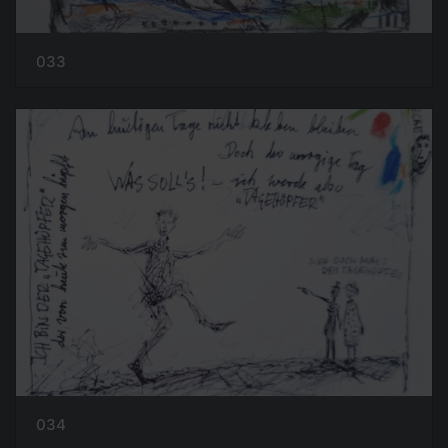
033
034