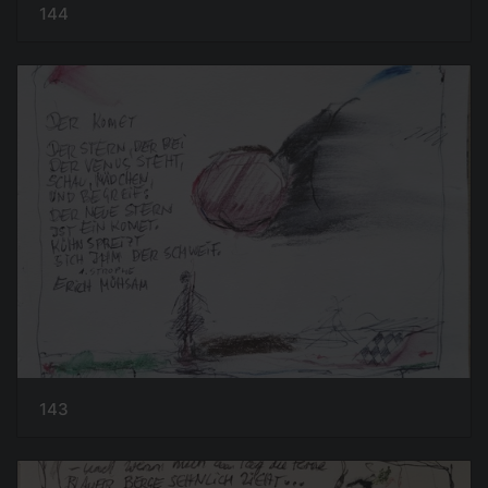
144
143