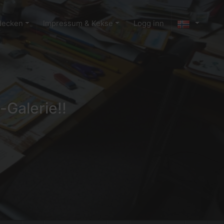
decken
Impressum & Kekse
Logg inn
-Galerie!!