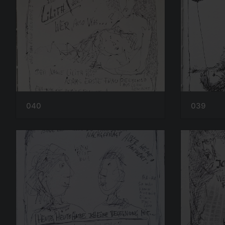
040
039