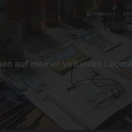
Album
Ent
n auf meiner virtuellen Leomil