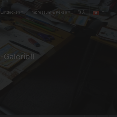
Entdecken
Impressum & Kekse
登入
-Galerie!!