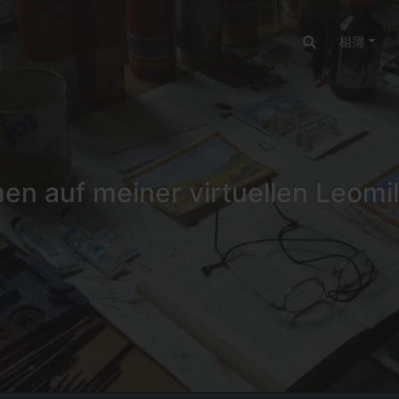
相簿
n auf meiner virtuellen Leomil