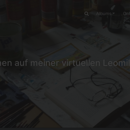
Albums
On
n auf meiner virtuellen Leomil