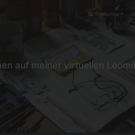
Albümler
K
n auf meiner virtuellen Leomil