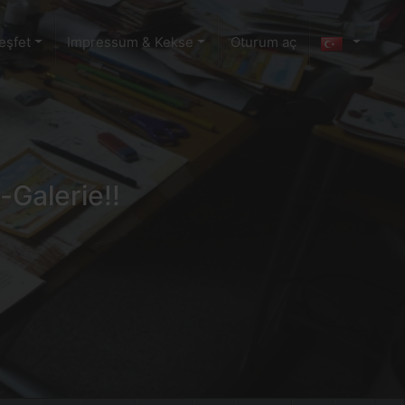
eşfet
Impressum & Kekse
Oturum aç
-Galerie!!