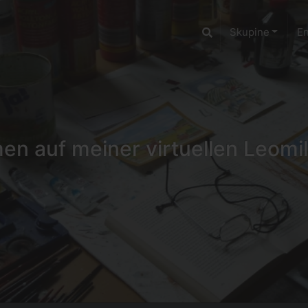
Skupine
E
n auf meiner virtuellen Leomil