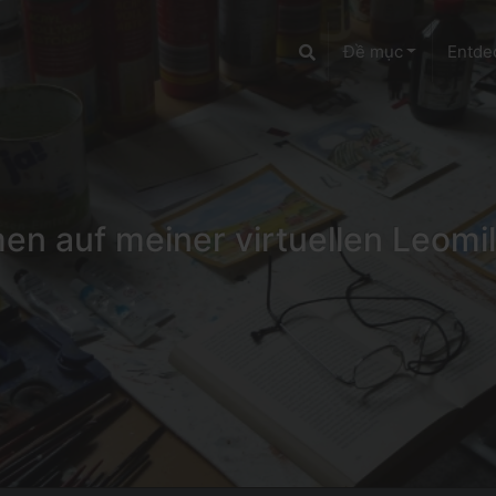
Đề mục
Entde
n auf meiner virtuellen Leomil