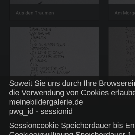
Aus den Träumen
Am Morg
Soweit Sie uns durch Ihre Browserei
die Verwendung von Cookies erlaube
Welkes Laub
Weil ich d
meinebildergalerie.de
pwg_id - sessionid
Sessioncookie Speicherdauer bis En
Cookieeinwilligung Speicherdauer 1 