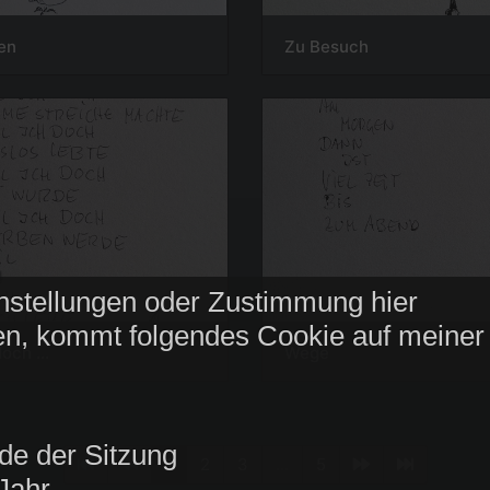
en
Zu Besuch
nstellungen oder Zustimmung hier
n, kommt folgendes Cookie auf meiner
och ...
Wege
de der Sitzung
1
2
3
...
5
Jahr.