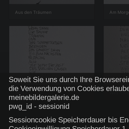
Aus den Träumen
Am Morg
Soweit Sie uns durch Ihre Browserei
die Verwendung von Cookies erlaube
Welkes Laub
Weil ich d
meinebildergalerie.de
pwg_id - sessionid
Sessioncookie Speicherdauer bis En
Cookieeinwilligung Speicherdauer 1 