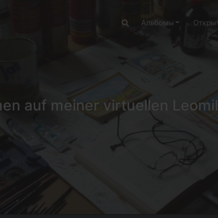
Альбомы
Откры
n auf meiner virtuellen Leomil