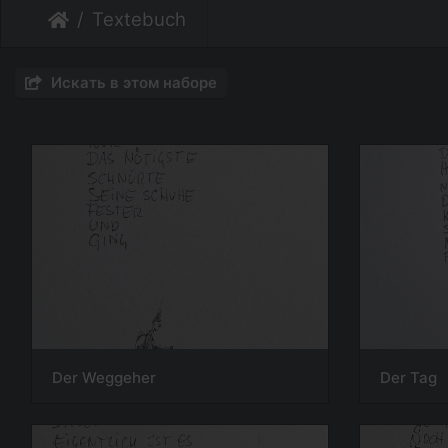
Textebuch
Искать в этом наборе
Der Weggeher
Der Tag