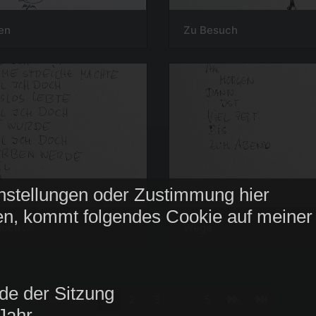
en
Zu Besuch
nstellungen oder Zustimmung hier
n, kommt folgendes Cookie auf meiner
och ...
Wege
de der Sitzung
1
2
3
...
5
Jahr.