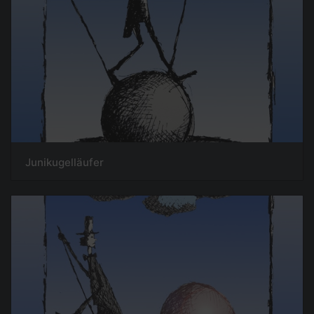
Junikugelläufer