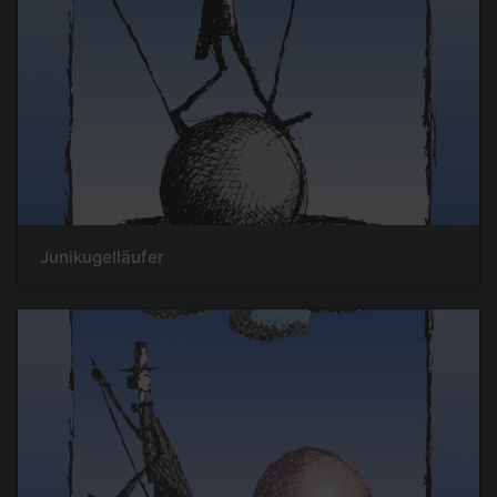
Junikugelläufer