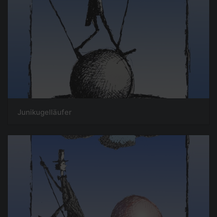
Junikugelläufer