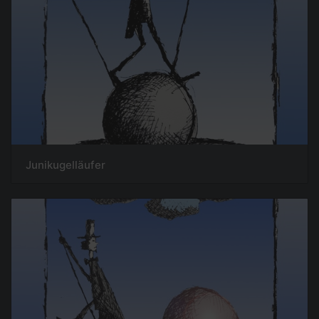
Junikugelläufer