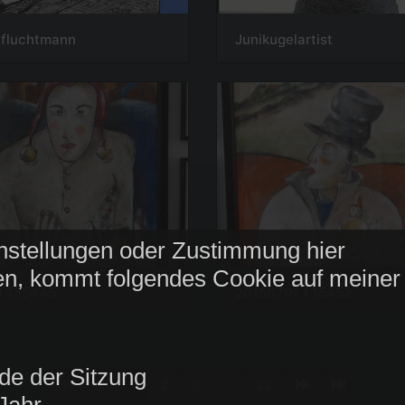
lfluchtmann
Junikugelartist
nstellungen oder Zustimmung hier
n, kommt folgendes Cookie auf meiner
1 135445
20150701 135452
de der Sitzung
1
2
3
...
22