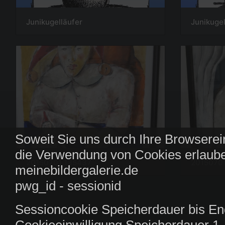
Junikugelläufer
Junikuge
Soweit Sie uns durch Ihre Browserei
die Verwendung von Cookies erlaube
20150701 135437
2015070
meinebildergalerie.de
pwg_id - sessionid
Sessioncookie Speicherdauer bis En