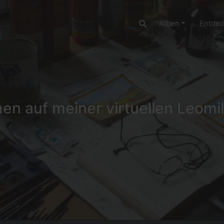
Alben
Entde
n auf meiner virtuellen Leomil