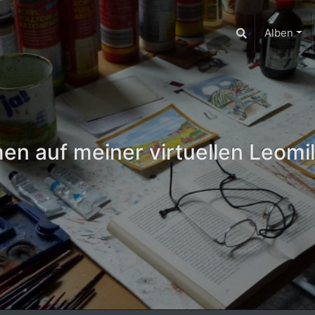
Alben
n auf meiner virtuellen Leomil