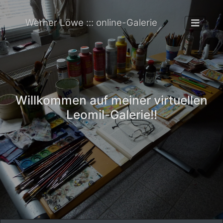
Werner Löwe ::: online-Galerie
Willkommen auf meiner virtuellen
Leomil-Galerie!!