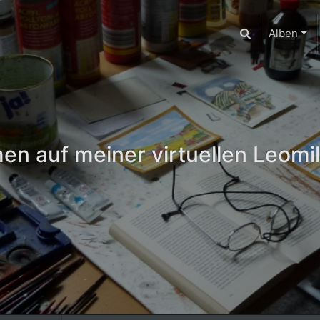
Alben
n auf meiner virtuellen Leomil