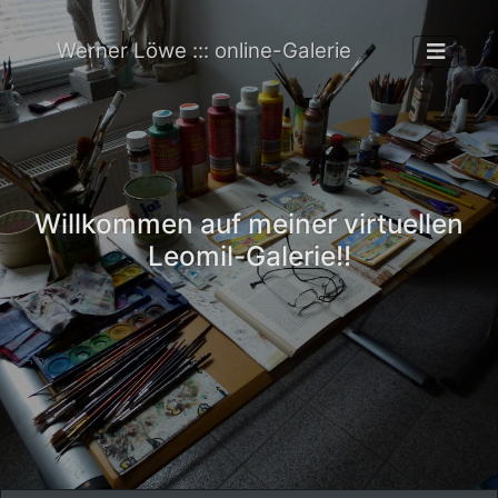
Werner Löwe ::: online-Galerie
Willkommen auf meiner virtuellen
Leomil-Galerie!!